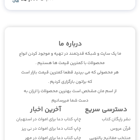
Original
Current
price
price
was:
is:
84,000.
120,000.
درباره ما
ما یک سایت و شبکه قدرتمند در تهیه و موجود کردن انواع
محصولات با کمترین قیمت ها هستیم .
هر محصولی که می بینید قطعا کمترین قیمت بازار است
که براتون بارگزاری کردیم .
از اسم مان مشخص است بهترین محصولات را ارزان به
دست شما میرسانیم
دسترسی سریع
آخرین اخبار
نشر رایگان کتاب
چاپ کتاب دعا برای اموات در استهبان
قرآن عروس
چاپ کتاب دعا برای اموات در نی ریز
منتخب مفاتیح پالتویی
چاپ کتاب دعا برای اموات در مهر