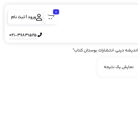
0
ورود | ثبت نام
021-36831525
ندیشه دینی، انتشارات بوستان کتاب”
نمایش یک نتیجه