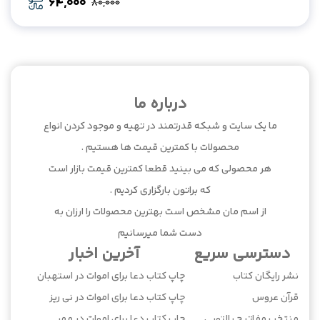
64,000
80,000
Original
Current
price
price
was:
is:
64,000.
80,000.
درباره ما
ما یک سایت و شبکه قدرتمند در تهیه و موجود کردن انواع
محصولات با کمترین قیمت ها هستیم .
هر محصولی که می بینید قطعا کمترین قیمت بازار است
که براتون بارگزاری کردیم .
از اسم مان مشخص است بهترین محصولات را ارزان به
دست شما میرسانیم
دسترسی سریع
آخرین اخبار
نشر رایگان کتاب
چاپ کتاب دعا برای اموات در استهبان
قرآن عروس
چاپ کتاب دعا برای اموات در نی ریز
منتخب مفاتیح پالتویی
چاپ کتاب دعا برای اموات در مهر