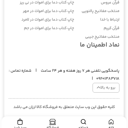
قرآن عروس
چاپ کتاب دعا برای اموات در نی ریز
منتخب مفاتیح پالتویی
چاپ کتاب دعا برای اموات در مهر
ارتباط با خدا
چاپ کتاب دعا برای اموات در لامرد
قرآن کریم
چاپ کتاب دعا برای اموات در جم
منتخب مفاتیح جیبی
نماد اطمینان ما
پاسخگویی تلفنی هر 7 روز هفته و هر 24 ساعت | شماره تماس :
09201383718 |
برو به بالا
کلیه حقوق این وب سایت متعلق به فروشگاه کالا ارزان می باشد
خانه
جستجو
فروشگاه
سبد خرید