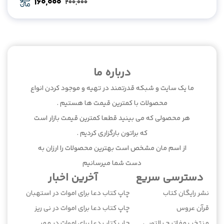
160,000
200,000
Original
Current
price
price
was:
is:
200,000.
160,000.
درباره ما
ما یک سایت و شبکه قدرتمند در تهیه و موجود کردن انواع
محصولات با کمترین قیمت ها هستیم .
هر محصولی که می بینید قطعا کمترین قیمت بازار است
که براتون بارگزاری کردیم .
از اسم مان مشخص است بهترین محصولات را ارزان به
دست شما میرسانیم
دسترسی سریع
آخرین اخبار
نشر رایگان کتاب
چاپ کتاب دعا برای اموات در استهبان
قرآن عروس
چاپ کتاب دعا برای اموات در نی ریز
منتخب مفاتیح پالتویی
چاپ کتاب دعا برای اموات در مهر