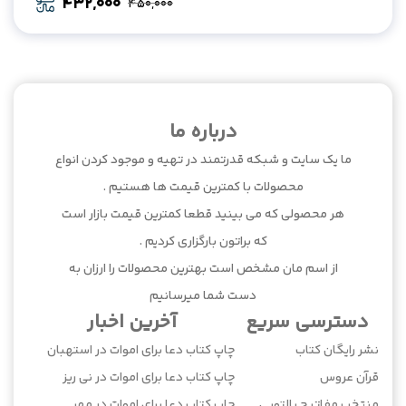
432,000
450,000
Original
Current
price
price
was:
is:
432,000.
450,000.
درباره ما
ما یک سایت و شبکه قدرتمند در تهیه و موجود کردن انواع
محصولات با کمترین قیمت ها هستیم .
هر محصولی که می بینید قطعا کمترین قیمت بازار است
که براتون بارگزاری کردیم .
از اسم مان مشخص است بهترین محصولات را ارزان به
دست شما میرسانیم
دسترسی سریع
آخرین اخبار
نشر رایگان کتاب
چاپ کتاب دعا برای اموات در استهبان
قرآن عروس
چاپ کتاب دعا برای اموات در نی ریز
منتخب مفاتیح پالتویی
چاپ کتاب دعا برای اموات در مهر