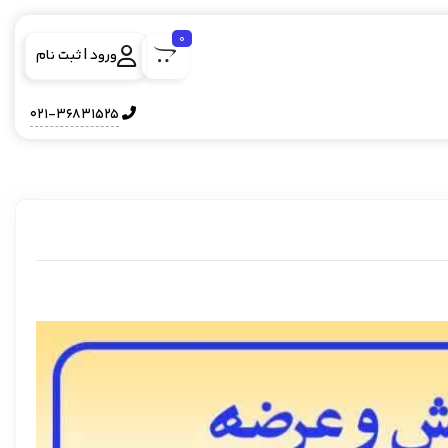
0
ورود | ثبت نام
021-36831525