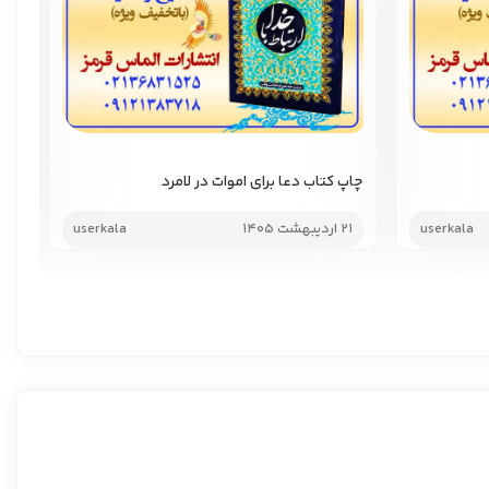
چاپ کتاب دعا برای اموات در لامرد
چاپ
userkala
21 اردیبهشت 1405
userkala
21 اردیب