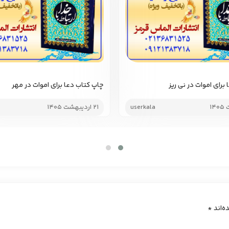
برای اموات در نی ریز
چاپ کتاب دعا برای اموات در مهر
userkala
21 اردیبهشت 1405
ه‌اند
*