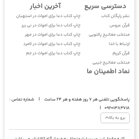
دسترسی سریع
آخرین اخبار
نشر رایگان کتاب
چاپ کتاب دعا برای اموات در استهبان
قرآن عروس
چاپ کتاب دعا برای اموات در نی ریز
منتخب مفاتیح پالتویی
چاپ کتاب دعا برای اموات در مهر
ارتباط با خدا
چاپ کتاب دعا برای اموات در لامرد
قرآن کریم
چاپ کتاب دعا برای اموات در جم
منتخب مفاتیح جیبی
نماد اطمینان ما
پاسخگویی تلفنی هر 7 روز هفته و هر 24 ساعت | شماره تماس :
09201383718 |
برو به بالا
کلیه حقوق این وب سایت متعلق به فروشگاه کالا ارزان می باشد