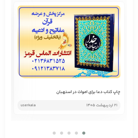
چاپ کتاب دعا برای اموات در استهبان
چاپ
21 اردیبهشت 1405
userkala
21 اردیب