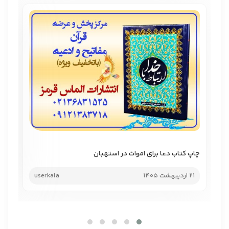
چاپ کتاب دعا برای اموات در استهبان
چاپ
21 اردیبهشت 1405
userkala
21 اردیب