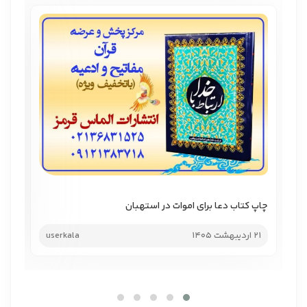
چاپ کتاب دعا برای اموات در استهبان
چاپ
21 اردیبهشت 1405
userkala
21 اردیب