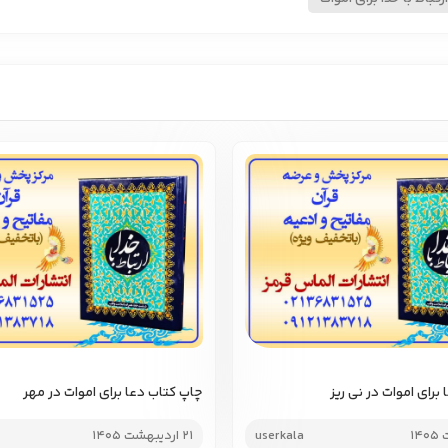
برای اموات در نی ریز
چاپ کتاب دعا برای اموات در مهر
userkala
21 اردیبهشت 1405