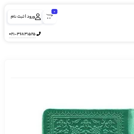
0
ورود | ثبت نام
021-36831525