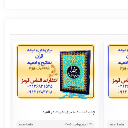
چاپ کتاب دعا برای اموات در لامرد
چاپ
userkala
21 اردیبهشت 1405
userkala
21 اردیب