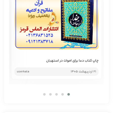
چاپ کتاب دعا برای اموات در استهبان
چاپ
21 اردیبهشت 1405
userkala
21 اردیب