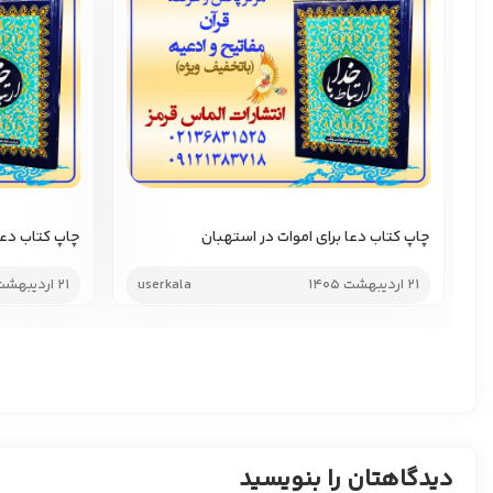
چاپ کتاب دعا برای اموات در استهبان
چاپ کتاب دعا 
21 اردیبهشت 1405
userkala
21 اردیبهشت 1405
دیدگاهتان را بنویسید