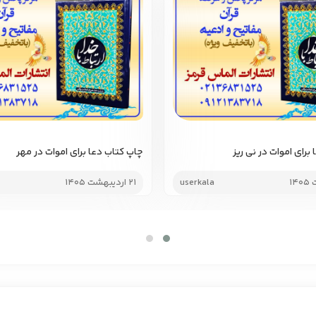
برای اموات در نی ریز
چاپ کتاب دعا برای اموات در مهر
userkala
21 اردیبهشت 1405