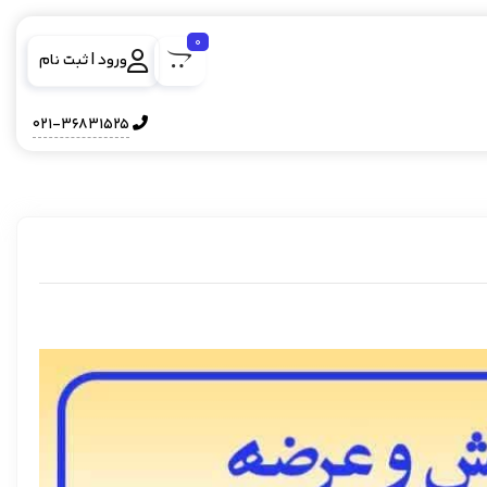
0
ورود | ثبت نام
021-36831525