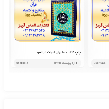
چاپ کتاب دعا برای اموات در لامرد
چاپ
userkala
21 اردیبهشت 1405
userkala
21 اردیب