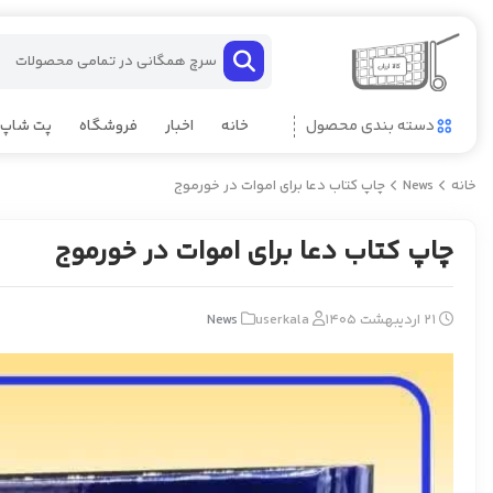
دسته بندی محصول
خانه
اخبار
فروشگاه
پت شاپ
خانه
News
چاپ کتاب دعا برای اموات در خورموج
چاپ کتاب دعا برای اموات در خورموج
21 اردیبهشت 1405
userkala
News