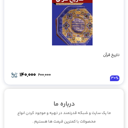
تاریخ قرآن
140,000
200,000
Original
Current
30%
price
price
was:
is:
200,000.
140,000.
درباره ما
ما یک سایت و شبکه قدرتمند در تهیه و موجود کردن انواع
محصولات با کمترین قیمت ها هستیم .