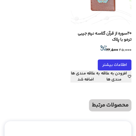
20سوره از قرآن گلاسه نیم جیبی
ترمو با پلاک
Current
Original
22,500
45,000
price
price
is:
was:
اطلاعات بیشتر
22,500.
45,000.
افزودن به علاقه
به علاقه مندی ها
مندی ها
اضافه شد
محصولات مرتبط